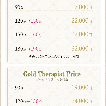
黒・
渋
谷・
恵
比
寿・
銀
座・
麻
布
十
番
の
メ