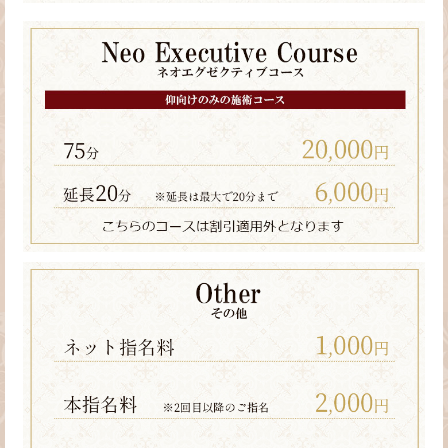
ュ
ー・
料
金
シ
ス
テ
ム
案
内