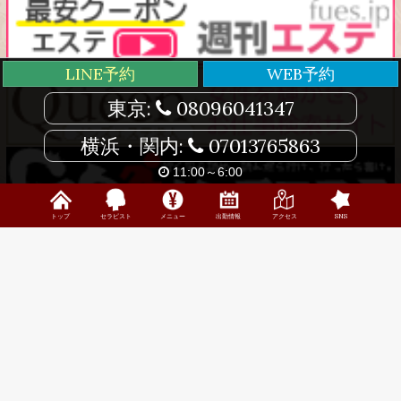
LINE予約
WEB予約
東京:
08096041347
横浜・関内:
07013765863
11:00～6:00
トップ
セラピスト
メニュー
出勤情報
アクセス
SNS