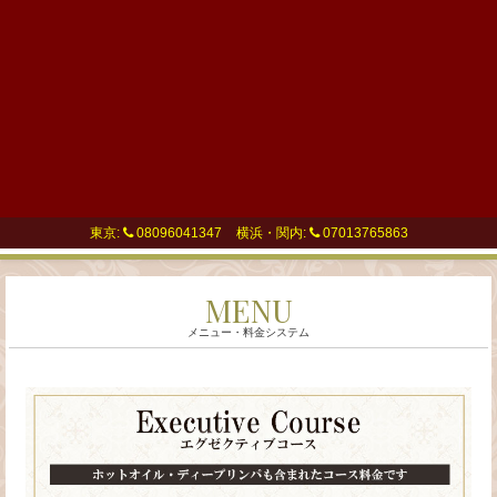
東京:
08096041347
横浜・関内:
07013765863
三
MENU
軒
メニュー・料金システム
茶
屋・
中
目