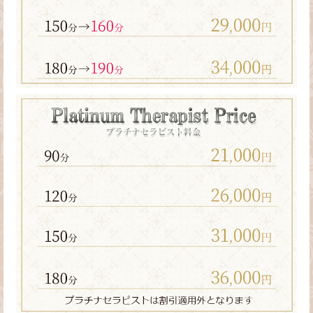
ン
ズ
エ
ス
テ
【ANAICHI
あ
な
い
ち】
の
メ
ニ