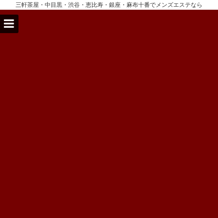
三軒茶屋・中目黒・渋谷・恵比寿・銀座・麻布十番でメンズエステなら