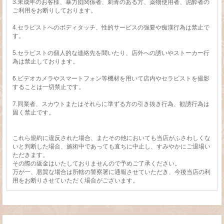
3.未成年のお客様、暴力団関係者、刺青のある方、薬物使用者、泥酔者の
ご利用をお断りしております。
4.セラピストへのボディタッチ、性的サービスの強要や痴漢行為は禁止で
す。
5.セラピストの個人的な連絡先を聞いたり、店外への誘いやストーカー行
為は禁止しております。
6.ビデオカメラやスマートフォン等機材を用いて店内やセラピストを撮影
することは一切禁止です。
7.同業者、スカウトまたはそれらに準ずる方の引き抜き行為、勧誘行為は
固く禁止です。
これら規約に違反された場合、またその他においても当店がふさわしくな
いと判断した場合、施術中であっても直ちに中止し、すみやかにご退場い
ただきます。
その際の返金はいたしておりませんので予めご了承ください。
万が一、悪質な場合は所轄の警察署に通報させていただき、今後当店の利
用をお断りさせていただく場合がございます。